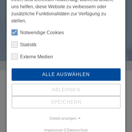
uns helfen, diese Website zu verbessern oder
passgenaue Weiterbildungen
zusätzliche Funktionalitäten zur Verfügung zu
berufsbegleitend
Studieren auch ohne Abitur
stellen.
überschaubare
Gebühren
Notwendige Cookies
persönliche Studienbetreuung
Statistik
vielseitiges Angebot
Externe Medien
ALLE AUSWÄHLEN
Vielseitige Berufsperspektiven mit
ABLEHNEN
Teilnahmebestätigung und Zertifikat
SPEICHERN
Das Modul- und Zertifikats-Angebot der VWA
München ist eng an den Bedürfnissen von
Details anzeigen
Studierenden orientiert, die eine
Fortbildung
neben dem Beruf
absolvieren möchten.
Impressum
|
Datenschutz