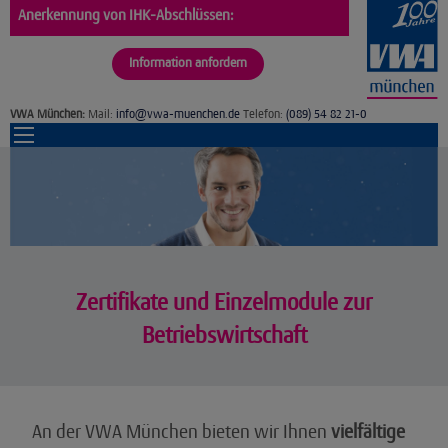
Anerkennung von IHK-Abschlüssen:
Information anfordern
VWA München:
Mail:
info@vwa-muenchen.de
Telefon:
(089) 54 82 21-0
Zertifikate und Einzelmodule zur
Betriebswirtschaft
An der VWA München bieten wir Ihnen
vielfältige