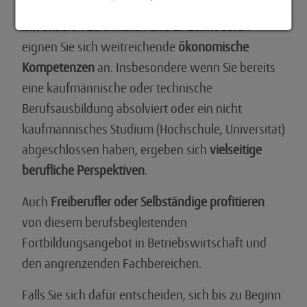
Mit unseren Zertifikaten und Einzelmodulen
eignen Sie sich weitreichende
ökonomische
Kompetenzen
an. Insbesondere wenn Sie bereits
eine kaufmännische oder technische
Berufsausbildung absolviert oder ein nicht
kaufmännisches Studium (Hochschule, Universität)
abgeschlossen haben, ergeben sich
vielseitige
berufliche Perspektiven
.
Auch
Freiberufler oder Selbständige profitieren
von diesem berufsbegleitenden
Fortbildungsangebot in Betriebswirtschaft und
den angrenzenden Fachbereichen.
Falls Sie sich dafür entscheiden, sich bis zu Beginn